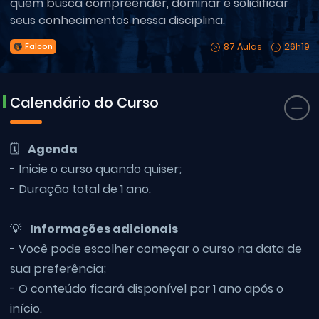
quem busca compreender, dominar e solidificar
seus conhecimentos nessa disciplina.
87 Aulas
26h19
Falcon
Calendário do Curso
🗓
Agenda
- Inicie o curso quando quiser;
- Duração total de 1 ano.
💡
Informações adicionais
- Você pode escolher começar o curso na data de
sua preferência;
- O conteúdo ficará disponível por 1 ano após o
início.