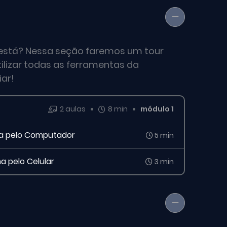
está? Nessa seção faremos um tour
tilizar todas as ferramentas da
iar!
2 aulas
8 min
módulo 1
rma pelo Computador
5 min
a pelo Celular
3 min