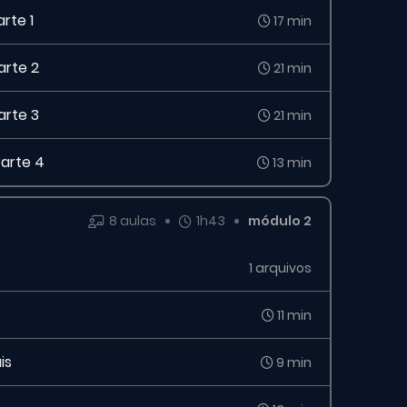
rte 1
17 min
arte 2
21 min
arte 3
21 min
Parte 4
13 min
8 aulas
1h43
módulo 2
1 arquivos
11 min
is
9 min