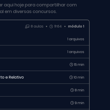
ar aqui hoje para compartilhar com
al em diversas concursos.
8 aulas
1h54
módulo 1
1 arquivos
1 arquivos
15 min
to e Relativo
10 min
8 min
9 min