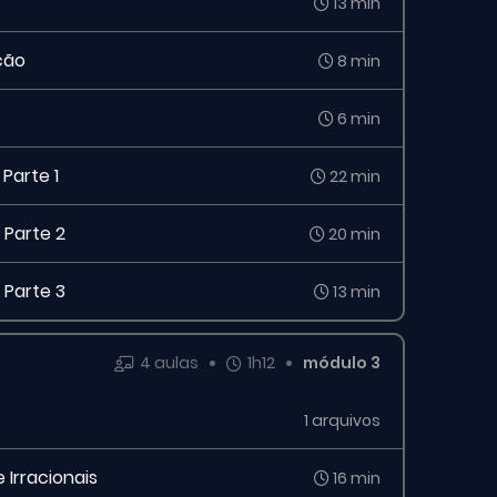
13 min
ção
8 min
6 min
Parte 1
22 min
 Parte 2
20 min
 Parte 3
13 min
4 aulas
1h12
módulo 3
1 arquivos
 Irracionais
16 min