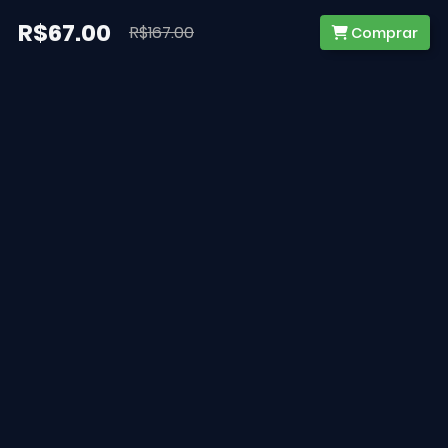
R$67.00
R$167.00
Comprar
@ 2026 - Falcon Concursos.
Todos Direitos Reservados. CNPJ
08.634.730/0001-56
Receba notícias e atualizações em seu email
Assinar
Conteúdo